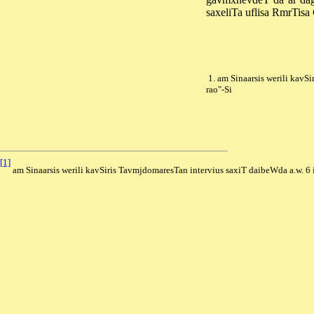
saxeliTa uflisa RmrTis
1. am Sinaarsis werili kavS
rao"-Si
[1]
am Sinaarsis werili kavSiris TavmjdomaresTan intervius saxiT daibeWda a.w. 6 i