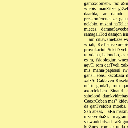
gamoxdomebi, rac aSi
wlebis manZilze grZel
daarbia, ar daindo 
preskonferenciaze ga
nelebio. mizani naTelia:
mieces, damnaSaveeb
samagaliTod dasajon isin
am ciliswamebaze w
wriali, RvTismsaxureb
provokaciuli SekiTxvebi
ra xdeba, batonebo, e
es ra, fsiqologiuri w
aqvT, rom qarTveli xal
mis mama-papiseul rwme
ganaTlebas, kacobasa 
xalxSi Caklaven Rirseb
nuTu goniaT, rom qarTv
axorcieleben Sinauri
sabolood damkvidrebas 
CaaxrCoben mas? kidev 
da qarTvelobis mtrebs, 
Sah-abass, aRa-maxm
mzakvrobaSi. magram
saswaulebrivad aRdg
igrZnos, rom ar unda 