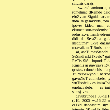
sindisis darajs.
swored amitomaa, 
romelmac dRemde daicv
ebrZvian Signidanac. 
iuda. ra gasakviria, ro
ipoves kidec. maT co
ekumenistur-modernistu
iudas sxva memkvidreni
didi da SesaZloa gada
institutma" ukve daasax
mravali, maT Soris mono
ai, aseTi masStabebi
SeSindi mkiTxvelo? gai
RvTis SiSi
hqondaT da
RmerTi ar gawiravs Rv
qristes. cdunebebisa da
Tu xelSewyobili nark
gavuZloT cdunebebs. t
wuTisofeli - es imisaT
gardacvaleba - –es im
samsjavro.
davubrundeT 50-nelTa
(#19, 2005 w.,16-22 m
erTxel daadastura siyal
interviu 50-nelTa lide