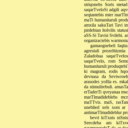
striqonebs Soris met
saqarTveloSi adgili aq
seqtantebis mier marTl
maTi humanitaruli produ
amxila sakuTari Tavi i
pirdebian ltolvilis sta
aSS-Si Tavisi Svilebi. am
organizaciebis warmoma
gamaognebeli faqtia
agresiuli prozelitizmi
Zaladobaa saqarTvelo
saqarTvelo, rom Semd
humanitaruli produqtebi
ki magram, rodis hqon
devnasa da Seviwroeb
arasodes yofila es. mk
da stimulirebuli. amasT
erTaderTi qveyanaa msof
marTlmadideblebs mc
maTTvis. maS, rasTan
uneblied xels xom ar 
antimarTlmadideblur pro
bevri kiTxnis niSn
Seecdeba am kiTxve
gavmxnevdeT da ar dagv