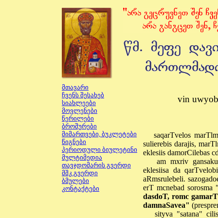
მთავარი
ჩვენს შესახებ
vin uwyobs
სიახლეები
მოვ
ლენ
ებ
ი
წერილები
ბროშურები
მიმართვები, ბუკლეტე
ბი
saqarTvelos marTlma
წიგნები
sulierebis darajis, mar
პერიოდული ბიულეტინი
eklesiis damorCilebas c
მულტიმედია
am mxriv gansakuTr
თავჯდომარის გვერდი
eklesiisa da qarTvelob
მშკ
გვერდი
aRmsrulebeli. sazogadoeb
ბმულები
erT mcnebad sorosma "T
კონტაქტები
dasdoT, romc gamarTl
damnaSavea"
(prespre
sityva "satana" ci