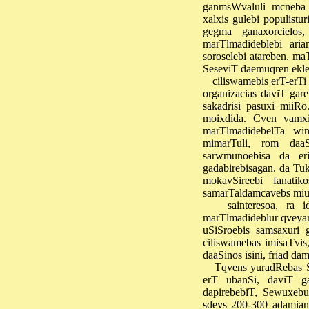
ganmsWvaluli mcneba "
xalxis gulebi populist
gegma ganaxorcielos
marTlmadideblebi aria
soroselebi atareben. ma
SeseviT daemuqren ekle
ciliswamebis erT-erTi
organizacias daviT gar
sakadrisi pasuxi miiRo
moixdida. Cven vamxil
marTlmadidebelTa win
mimarTuli, rom daa
sarwmunoebisa da eri
gadabirebisagan. da Tu
mokavSireebi fanatiko
samarTaldamcavebs miu
sainteresoa, ra 
marTlmadideblur qveyan
uSiSroebis samsaxuri 
ciliswamebas imisaTvis
daaSinos isini, friad dam
Tqvens yuradRebas S
erT ubanSi, daviT ga
dapirebebiT, Sewuxebul
sdevs 200-300 adamiani