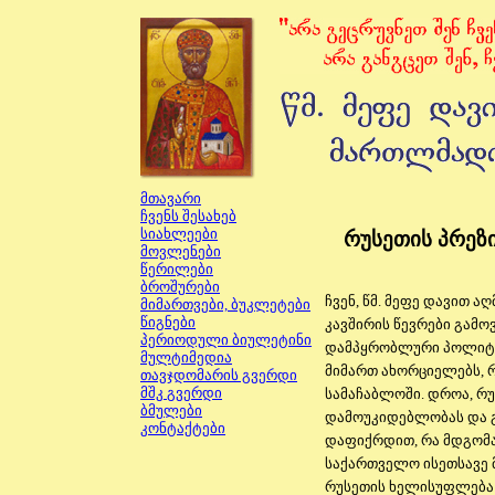
მთავარი
ჩვენს შესახებ
სიახლეები
რუსეთის პრეზ
მოვ
ლენ
ებ
ი
წერილები
ბროშურები
ჩვენ, წმ. მეფე დავით
მიმართვები, ბუკლეტე
ბი
წიგნები
კავშირის წევრები გამ
პერიოდული ბიულეტინი
დამპყრობლური პოლიტი
მულტიმედია
მიმართ ახორციელებს, 
თავჯდომარის გვერდი
მშკ
გვერდი
სამაჩაბლოში. დროა, რ
ბმულები
დამოუკიდებლობას და გ
კონტაქტები
დაფიქრდით, რა მდგომარ
საქართველო ისეთსავე 
რუსეთის ხელისუფლება 